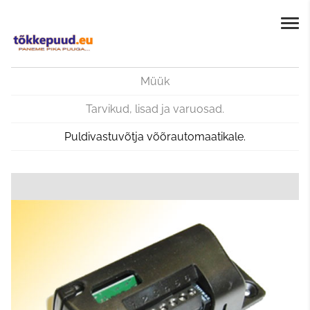
Müük
Tarvikud, lisad ja varuosad.
Puldivastuvõtja võõrautomaatikale.