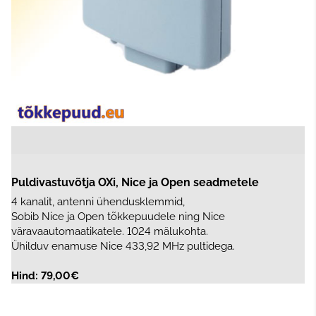
Puldivastuvõtja OXi, Nice ja Open seadmetele
4 kanalit, antenni ühendusklemmid,
Sobib Nice ja Open tõkkepuudele ning Nice
väravaautomaatikatele. 1024 mälukohta.
Ühilduv enamuse Nice 433,92 MHz pultidega.
Hind: 79,00€