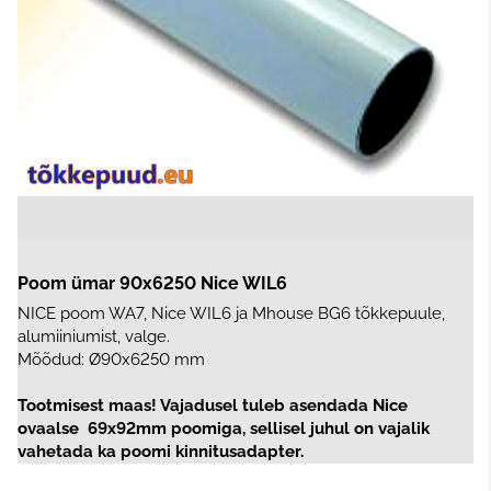
Poom ümar 90x6250 Nice WIL6
NICE poom WA7, Nice WIL6 ja Mhouse BG6 tõkkepuule,
alumiiniumist, valge.
Mõõdud: Ø90x6250 mm
Tootmisest maas! Vajadusel tuleb asendada Nice
ovaalse
69x92mm poomiga, sellisel juhul on vajalik
vahetada ka poomi kinnitusadapter.