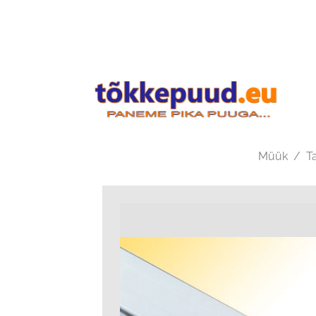
Müük
/
Ta