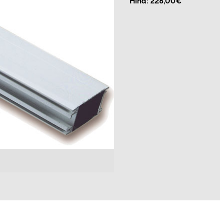
Hind: 228,00€