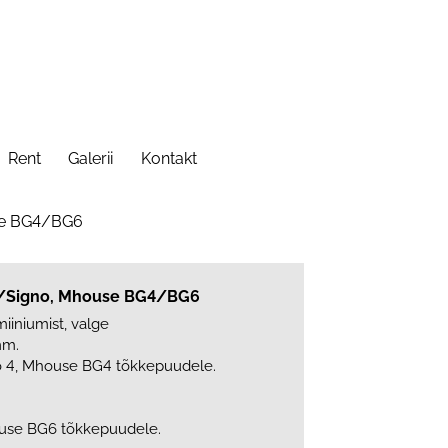
Rent
Galerii
Kontakt
se BG4/BG6
/Signo, Mhouse BG4/BG6
iniumist, valge
mm.
o 4, Mhouse BG4 tõkkepuudele.
use BG6 tõkkepuudele.