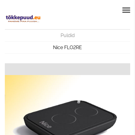
Puldid
Nice FLO2RE