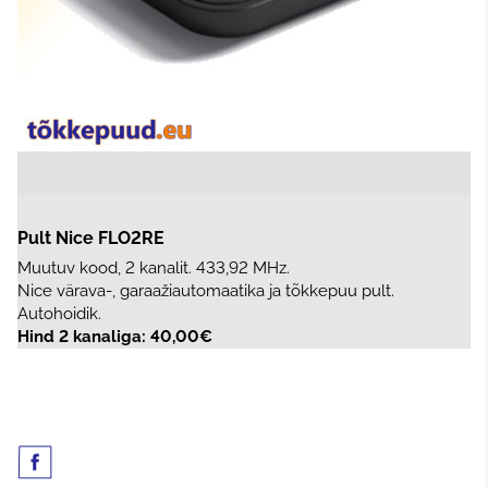
Pult Nice FLO2RE
Muutuv kood, 2 kanalit. 433,92 MHz.
Nice värava-, garaažiautomaatika ja tõkkepuu pult.
Autohoidik.
Hind 2 kanaliga: 40,00€